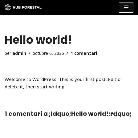
Vés
al
contingut
Hello world!
per
admin
octubre 6, 2025
1 comentari
Welcome to WordPress. This is your first post. Edit or
delete it, then start writing!
1 comentari a ;ldquo;Hello world!;rdquo;