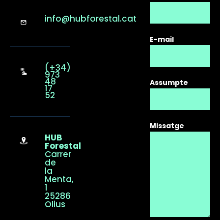
info@hubforestal.cat
E-mail
(+34)
973
48
Assumpte
17
52
Missatge
HUB
Forestal
Carrer
de
la
Menta,
1
25286
Olius