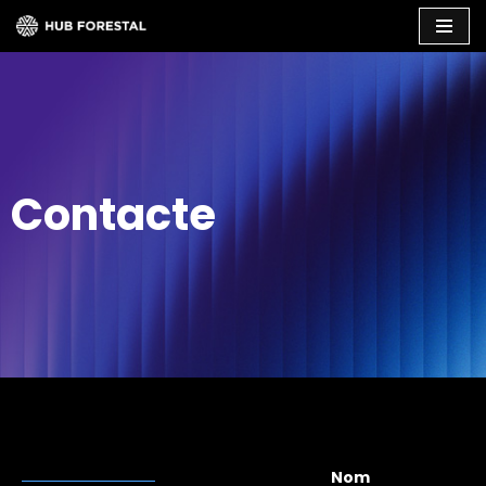
Vés
al
contingut
Contacte
Nom