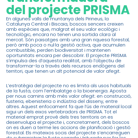
del projecte PRISMA
En algunes valls de muntanya dels Pirineus, la
Catalunya Central i Biscaia, boscos sencers creixen
amb espècies que, malgrat el seu valor ecològic i
tecnològic, encara no tenen una sortida clara al
mercat. Són paisatges amb una gran riquesa forestal,
però amb poca o nul·la gestió activa, que acumulen
combustible, perden biodiversitat i mantenen
oportunitats encara per descobrir. El projecte PRISMA
s’impulsa des d’aquesta realitat, amb l’objectiu de
transformar-la a través dels recursos endògens del
territori, que tenen un alt potencial de valor afegit.
L’estratègia del projecte no es limita als usos habituals
de la fusta, com l’embalatge o la bioenergia. Aposta
per nous camins amb més valor afegit: en construcció,
fusteria, ebenisteria o indústria del disseny, entre
altres. Aquest enfocament fa que l’ús de material local
sigui un dels eixos vertebradors de PRISMA. Tot el
material emprat prové dels tres territoris on es
desenvolupa el projecte i, concretament, dels boscos
on es duen a terme les accions de planificació i gestió
forestal. Els mateixos socis del projecte s’encarreguen
de subministrar la fusta serrada i triturada per fer les