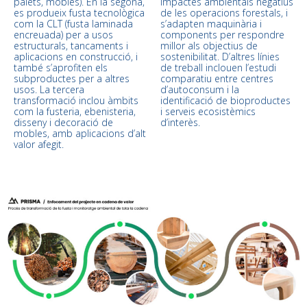
palets, mobles). En la segona,
impactes ambientals negatius
es produeix fusta tecnològica
de les operacions forestals, i
com la CLT (fusta laminada
s’adapten maquinària i
encreuada) per a usos
components per respondre
estructurals, tancaments i
millor als objectius de
aplicacions en construcció, i
sostenibilitat. D’altres línies
també s’aprofiten els
de treball inclouen l’estudi
subproductes per a altres
comparatiu entre centres
usos. La tercera
d’autoconsum i la
transformació inclou àmbits
identificació de bioproductes
com la fusteria, ebenisteria,
i serveis ecosistèmics
disseny i decoració de
d’interès.
mobles, amb aplicacions d’alt
valor afegit.