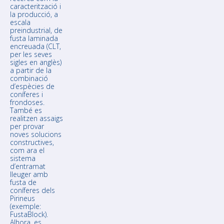
caracterització i
la producció, a
escala
preindustrial, de
fusta laminada
encreuada (CLT,
per les seves
sigles en anglès)
a partir de la
combinació
d’espècies de
coníferes i
frondoses.
També es
realitzen assaigs
per provar
noves solucions
constructives,
com ara el
sistema
d’entramat
lleuger amb
fusta de
coníferes dels
Pirineus
(exemple:
FustaBlock).
Alhora, es