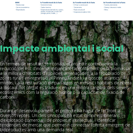
Impacte ambiental i social
En termes de resultats territorials, el projecte contribueix a la
reducció del risc d’incendi mitjançant l’aprofitament de la biomassa,
a la millora d’hàbitats d’espècies amenaçades, a la repoblació de
zones rurals en regressió al Pirineu lleidatà i a boscos atlàntics
mixtos, i a la restauració de paisatges en mosaic i hàbitats de ribera
a Biscaia. Tot plegat es tradueix en una millora tangible dels serveis
ecosistèmics com la regulació hídrica o la capacitat de fixació de
carboni.
Durant el desenvolupament, el projecte ha hagut de fer front a
diversos reptes. Un dels principals ha estat definir els itineraris
d’explotació comercial i de propietat intel·lectual, i identificar
tendències de mercat que permetin connectar l’oferta emergent de
bioproductes amb una demanda real.