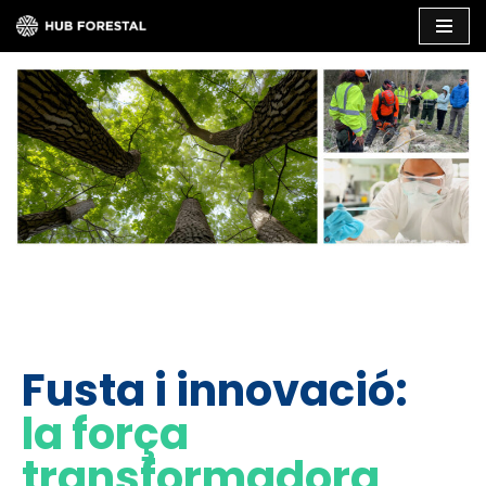
Vés
al
contingut
Fusta i innovació:
la força
transformadora