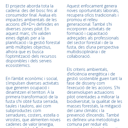
El projecte aborda tota la
Aquest enfocament genera
cadena: des del bosc fins al
noves oportunitats laborals,
consumidor final. Avalua els
recupera oficis tradicionals i
impactes ambientals de les
promou el relleu
accions d’R+D+i definides en
generacional. També s’hi
diverses zones pilot. En
incorporen activitats de
aquest marc, s’hi validen
formació i capacitació
eines digitals per a la
adreçades als professionals
planificació i la gestió forestal
del sector forestal i de la
amb múltiples objectius,
fusta, des d’una perspectiva
alhora que es busca
multidisciplinària i de
l’optimització dels recursos
col·laboració.
disponibles i dels serveis
ecosistèmics.
Els criteris ambientals,
d’eficiència energètica i de
En l’àmbit econòmic i social,
gestió sostenible guien tant la
s’impulsen diverses activitats
fase de disseny com
que generen ocupació i
l’execució de les accions. S’hi
dinamitzen el territori. A la
desenvolupen actuacions
primera transformació de la
pilot orientades a millorar la
fusta s’hi obté fusta serrada,
biodiversitat, la qualitat de les
taules i taulons, així com
masses forestals, la mitigació
subproductes com
del canvi climàtic i la
serradures, costers, estella o
prevenció d’incendis. També
virostes, que alimenten noves
es defineix una metodologia
cadenes de valor (energia,
comuna per reduir els