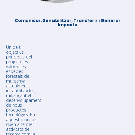
Comunicar, Sensibilitzar, Transferir i Generar
Impacte
Un dels
objectius
principals del
projecte és
valorar les
espècies
forestals de
muntanya
actualment
infrautilitzades,
mitjançant el
desenvolupament
de nous
productes
tecnològics. En
aquest marc, es
duen a terme
activitats de
recerca com la