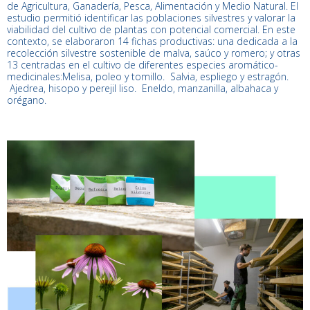
de Agricultura, Ganadería, Pesca, Alimentación y Medio Natural.
El
estudio permitió identificar las poblaciones silvestres y valorar la
viabilidad del cultivo de plantas con potencial comercial. En este
contexto, se elaboraron 14 fichas productivas: una dedicada a la
recolección silvestre sostenible de malva, saúco y romero; y otras
13 centradas en el cultivo de diferentes especies aromático-
medicinales:
Melisa, poleo y tomillo.
Salvia, espliego y estragón.
Ajedrea, hisopo y perejil liso.
Eneldo, manzanilla, albahaca y
orégano.