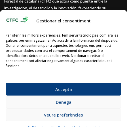
Forestal de Cataluña (CTFC) que actúa como puente entre la
investigación, el desarrollo y la innovación, favoreciendo su
implementación efectiva en el mundo productivo. Transformamos
Gestionar el consentiment
recursos naturales en bioproductos que generan valor económico,
ambiental y social mediante cadenas de valor competitivas,
adaptadas a los retos actuales.
Per oferir les millors experiències, fem servir tecnologies com ara les
galetes per emmagatzemar i/o accedir a la informació del dispositiu.
Donar el consentiment per a aquestes tecnologies ens permetrà
processar dades com ara el comportament de navegació o
identificadors únics en aquest lloc web. No donar o retirar el
consentiment pot afectar negativament algunes característiques i
funcions.
Accepta
Denega
Veure preferències